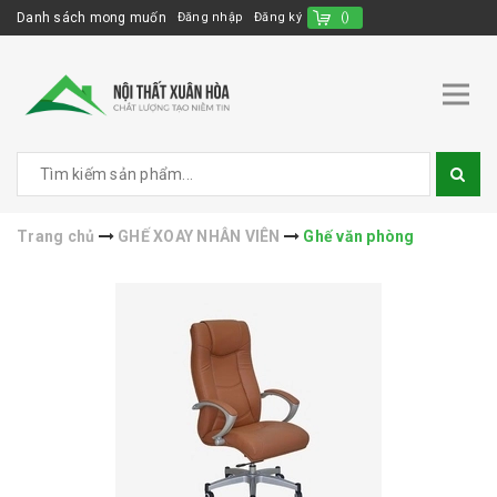
Danh sách mong muốn
Đăng nhập
Đăng ký
(
)
Trang chủ
GHẾ XOAY NHÂN VIÊN
Ghế văn phòng