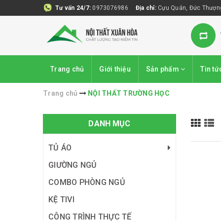
Tư vấn 24/7:
0973076986
Địa chỉ:
Cựu Quán, Đức Thượng
Trang chủ
Giới thiệu
Sản phẩm
Tin tứ
Trang chủ
NỘI THẤT TRƯỜNG HỌC
DANH MỤC
TỦ ÁO
GIƯỜNG NGỦ
COMBO PHÒNG NGỦ
KỆ TIVI
CÔNG TRÌNH THỰC TẾ