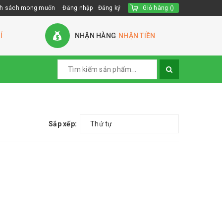
h sách mong muốn
Đăng nhập
Đăng ký
Giỏ hàng
(
)
Í
NHẬN HÀNG
NHẬN TIỀN
Sắp xếp:
Thứ tự