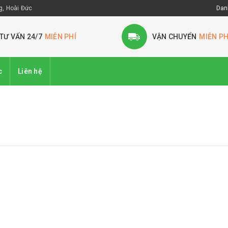
, Hoài Đức
Dan
TƯ VẤN 24/7
MIỄN PHÍ
VẬN CHUYỂN
MIỄN PH
c
Liên hệ