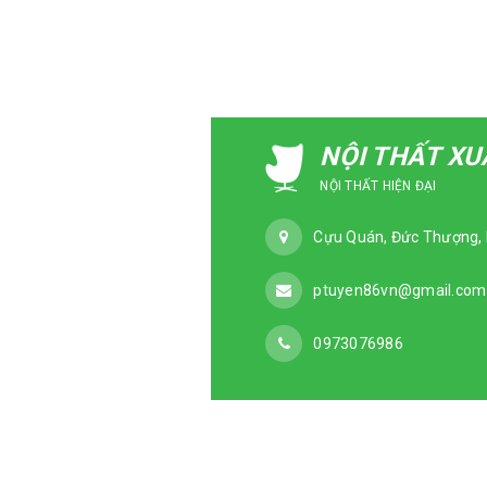
NỘI THẤT X
NỘI THẤT HIỆN ĐẠI
Cựu Quán, Đức Thượng, 
ptuyen86vn@gmail.com
0973076986