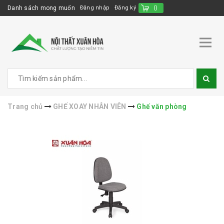
Danh sách mong muốn
Đăng nhập
Đăng ký
(
)
Trang chủ
GHẾ XOAY NHÂN VIÊN
Ghế văn phòng