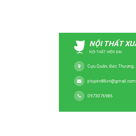
NỘI THẤT X
NỘI THẤT HIỆN ĐẠI
Cựu Quán, Đức Thượng, 
ptuyen86vn@gmail.com
0973076986