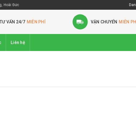
, Hoài Đức
Dan
TƯ VẤN 24/7
MIỄN PHÍ
VẬN CHUYỂN
MIỄN PH
c
Liên hệ