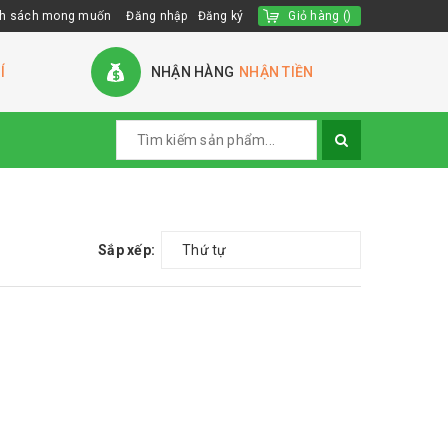
h sách mong muốn
Đăng nhập
Đăng ký
Giỏ hàng
(
)
Í
NHẬN HÀNG
NHẬN TIỀN
Sắp xếp:
Thứ tự