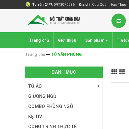
Tư vấn 24/7:
0973076986
Địa chỉ:
Cựu Quán, Đức Thượng
Trang chủ
Giới thiệu
Sản phẩm
Tin tứ
Trang chủ
TỦ VĂN PHÒNG
DANH MỤC
TỦ ÁO
GIƯỜNG NGỦ
COMBO PHÒNG NGỦ
KỆ TIVI
CÔNG TRÌNH THỰC TẾ