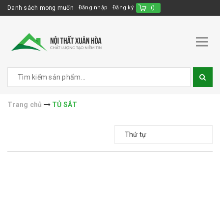
Danh sách mong muốn
Đăng nhập
Đăng ký
(
)
Trang chủ
TỦ SẮT
Thứ tự