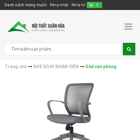
Danh sách mong muốn
Đăng nhập
Đăng ký
(
)
Trang chủ
GHẾ XOAY NHÂN VIÊN
Ghế văn phòng