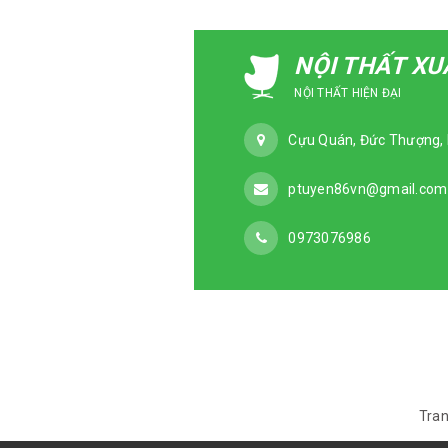
NỘI THẤT X
NỘI THẤT HIỆN ĐẠI
Cựu Quán, Đức Thượng, 
ptuyen86vn@gmail.com
0973076986
Tran