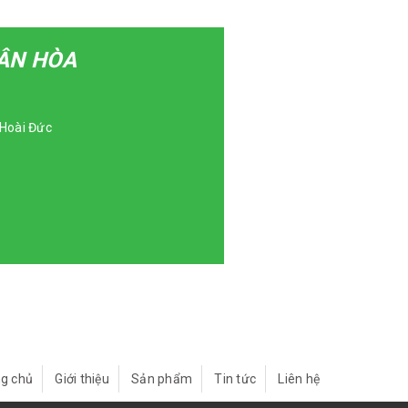
UÂN HÒA
Hoài Đức
g chủ
Giới thiệu
Sản phẩm
Tin tức
Liên hệ