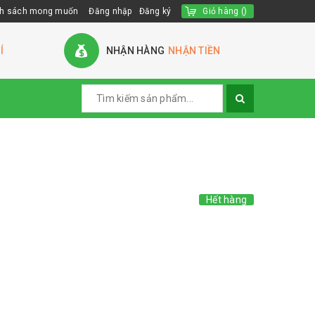
h sách mong muốn
Đăng nhập
Đăng ký
Giỏ hàng
(
)
Í
NHẬN HÀNG
NHẬN TIỀN
Hết hàng