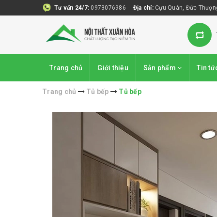
Tư vấn 24/7:
0973076986
Địa chỉ:
Cựu Quán, Đức Thượng
Trang chủ
Giới thiệu
Sản phẩm
Tin tứ
Trang chủ
Tủ bếp
Tủ bếp