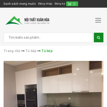
Danh sách mong muốn
Đăng nhập
Đăng ký
(
)
Trang chủ
Tủ bếp
Tủ bếp