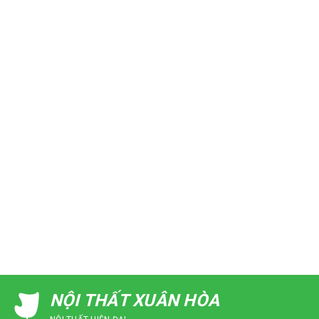
NỘI THẤT XUÂN HÒA