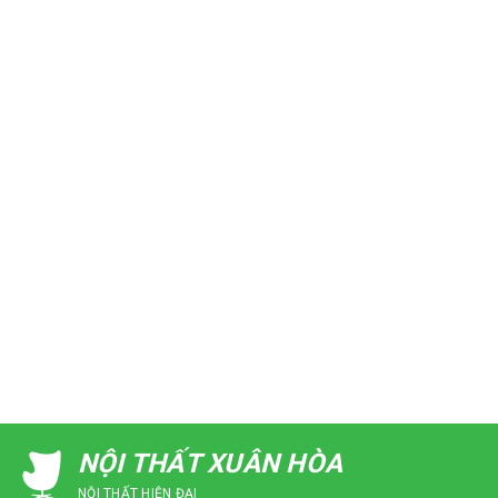
NỘI THẤT XUÂN HÒA
NỘI THẤT HIỆN ĐẠI