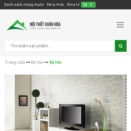
Danh sách mong muốn
Đăng nhập
Đăng ký
(
)
Trang chủ
Kệ tivi
Kệ tivi