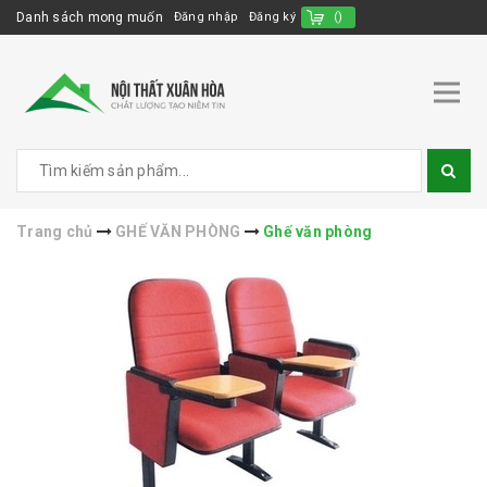
Danh sách mong muốn
Đăng nhập
Đăng ký
(
)
Trang chủ
GHẾ VĂN PHÒNG
Ghế văn phòng