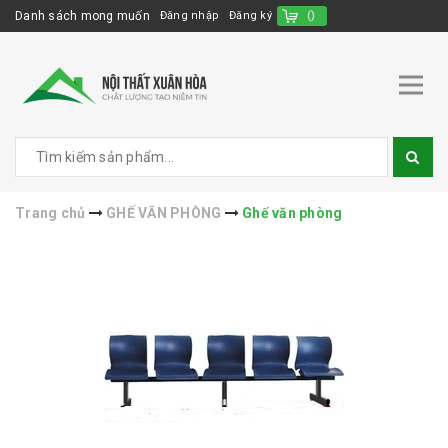
Danh sách mong muốn
Đăng nhập
Đăng ký
(
)
Trang chủ
GHẾ VĂN PHÒNG
Ghế văn phòng