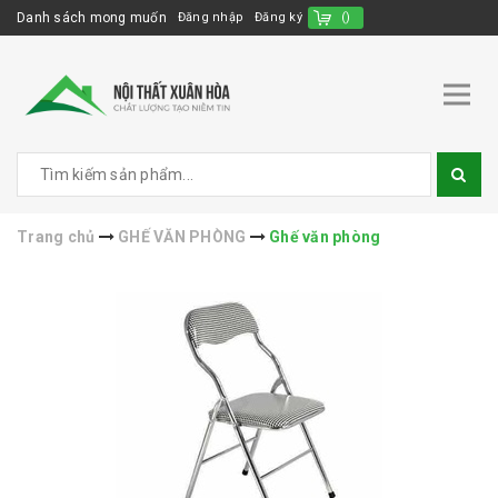
Danh sách mong muốn
Đăng nhập
Đăng ký
(
)
Trang chủ
GHẾ VĂN PHÒNG
Ghế văn phòng