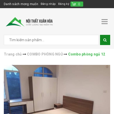
Danh sách mong muốn
Đăng nhập
Đăng ký
(
)
Trang chủ
COMBO PHÒNG NGỦ
Combo phòng ngủ 12